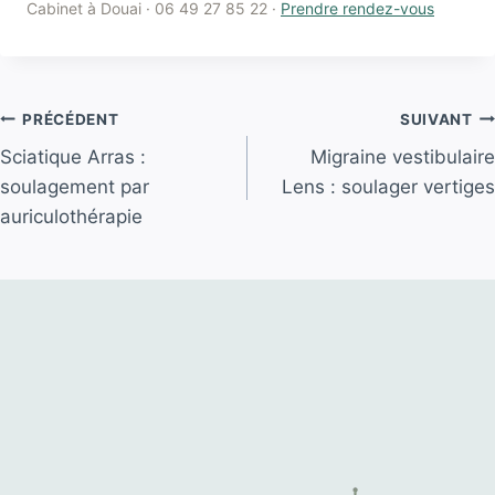
Cabinet à Douai · 06 49 27 85 22 ·
Prendre rendez-vous
Navigation
PRÉCÉDENT
SUIVANT
Sciatique Arras :
Migraine vestibulaire
de
soulagement par
Lens : soulager vertiges
l’article
auriculothérapie