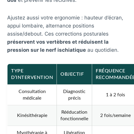
dos
et prévenir les récidives.
Ajustez aussi votre ergonomie : hauteur d’écran,
appui lombaire, alternance positions
assise/debout. Ces corrections posturales
préservent vos vertèbres et réduisent la
pression sur le nerf ischiatique
au quotidien.
TYPE
FRÉQUENCE
OBJECTIF
D’INTERVENTION
RECOMMANDÉ
Consultation
Diagnostic
1 à 2 fois
médicale
précis
Rééducation
Kinésithérapie
2 fois/semaine
fonctionnelle
Myothérapie à
Libération